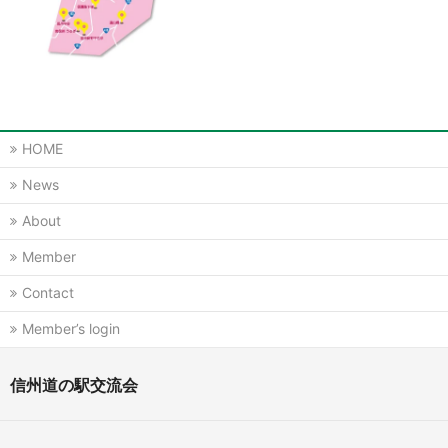
HOME
News
About
Member
Contact
Member’s login
信州道の駅交流会