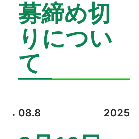
募締め切
りについ
て
08.8
2025