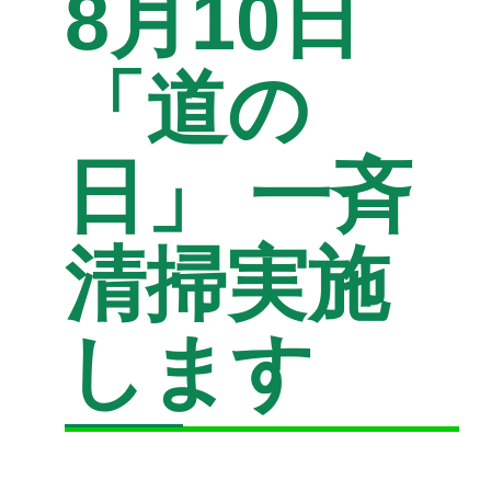
8月10日
「道の
日」 一斉
清掃実施
します