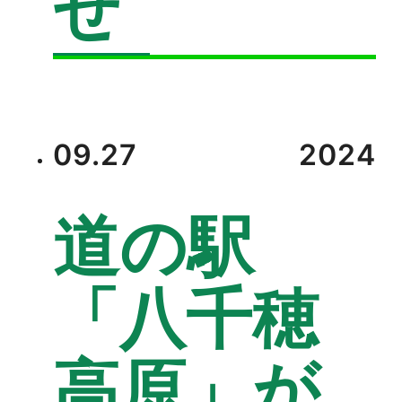
せ
09.27
2024
道の駅
「八千穂
高原」が