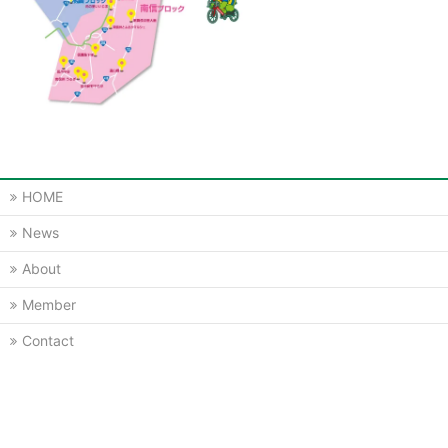
HOME
News
About
Member
Contact
Member’s login
信州道の駅交流会