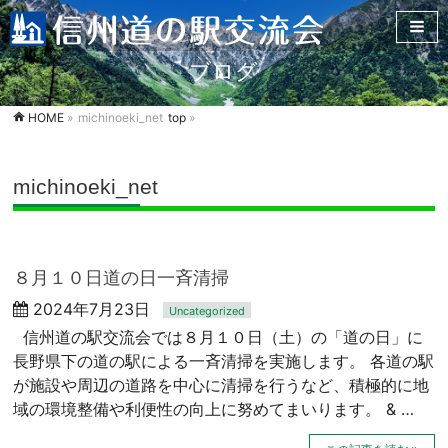
ブログ
HOME
»
michinoeki_net
top
»
michinoeki_net
８月１０日道の日一斉清掃
2024年7月23日
Uncategorized
信州道の駅交流会では８月１０日（土）の「道の日」に
長野県下の道の駅による一斉清掃を実施します。 各道の駅
が施設や周辺の道路を中心に清掃を行うなど、積極的に地
域の環境整備や利便性の向上に努めてまいります。 & …