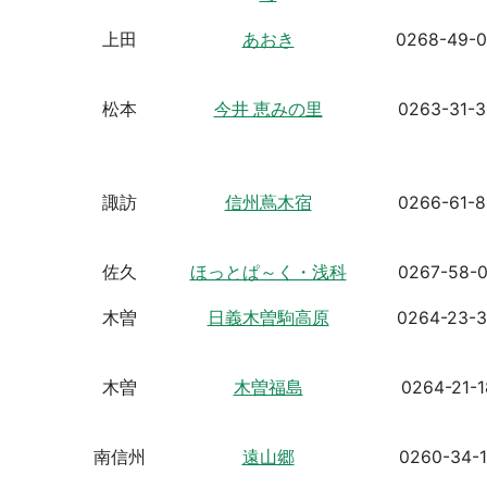
上田
あおき
0268-49-
松本
今井 恵みの里
0263-31-
諏訪
信州蔦木宿
0266-61-
佐久
ほっとぱ～く・浅科
0267-58-
木曽
日義木曽駒高原
0264-23-
木曽
木曽福島
0264-21-1
南信州
遠山郷
0260-34-1