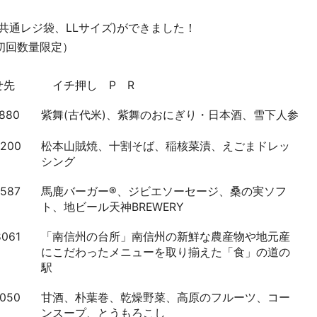
(共通レジ袋、LLサイズ)ができました！
初回数量限定）
せ先
イチ押し P R
3880
紫舞(古代米)、紫舞のおにぎり・日本酒、雪下人参
2200
松本山賊焼、十割そば、稲核菜漬、えごまドレッ
シング
0587
馬鹿バーガー®、ジビエソーセージ、桑の実ソフ
ト、地ビール天神BREWERY
8061
「南信州の台所」南信州の新鮮な農産物や地元産
にこだわったメニューを取り揃えた「食」の道の
駅
1050
甘酒、朴葉巻、乾燥野菜、高原のフルーツ、コー
ンスープ、とうもろこし