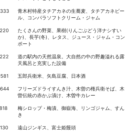
0333
青木村特産タチアカネの生蕎麦、タチアカネビー
ル、コンパラソフトクリーム・ジャム
3220
たくさんの野菜、果樹(りんごぶどう洋ナシすい
か)、長芋(冬)、レタス、ジュース・ジャム・コン
ポート
8222
道の駅内の天然温泉。大自然の中の野趣溢れる露
天風呂と充実した設備
0581
五郎兵衛米、矢島豆腐、日本酒
3644
フリーズドライすんき汁、木曽の権兵衛そば、木
曽伝統の赤かぶ漬け、木曽牛カレー
818
梅シロップ・梅漬、御嶽海、リンゴジャム、すん
き
130
遠山ジンギス、富士姫饅頭