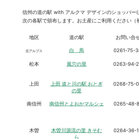
信州の道の駅 with アルクマ デザインのショッパー
次の各駅で頒布します。お土産にご利用ください（
地区
道の駅
お問い合
白 馬
0261-75-
北アルプス
松本
風穴の里
0263-94-
上田
上田 道と川の駅 おとぎ
0268-75-
の里
南信州
南信州とよおかマルシェ
0265-48-
木曽
木曽川源流の里 きそむ
0264-36-
ら