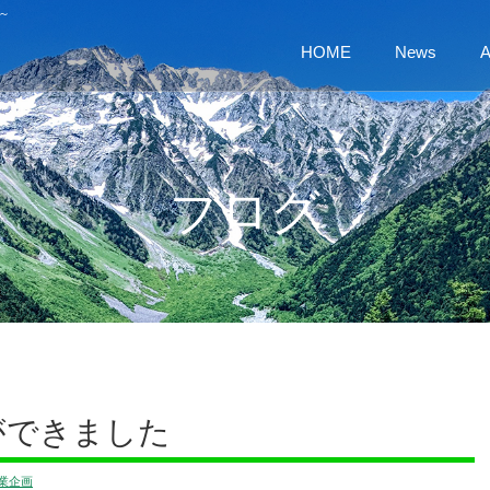
～
HOME
News
A
ブログ
ができました
業企画