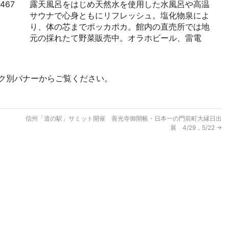
3467
露天風呂をはじめ天然水を使用した水風呂や高温
サウナで心身ともにリフレッシュ。塩化物泉によ
り、体の芯までポッカポカ。館内の直売所では地
元の採れたて野菜販売中。オラホビール、雷電
ック別バナーからご覧ください。
信州「道の駅」サミット開催 善光寺御開帳・日本一の門前町大縁日出
展 4/29，5/22
→