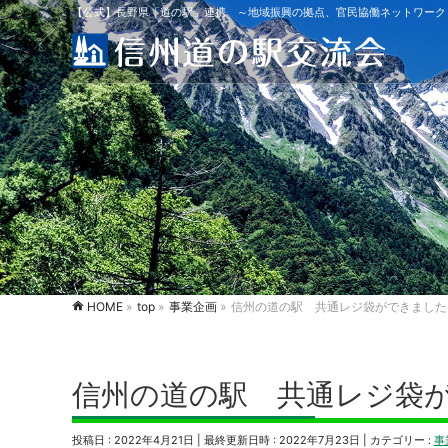
【公式】長野県「道の駅」連携 ～地域振興の拠点、官民協働ネットワーク
HOME
»
top
»
事業企画
»
信州の道の駅 共通レジ袋ができました
信州の道の駅 共通レジ袋
投稿日 : 2022年4月21日
最終更新日時 : 2022年7月23日
カテゴリー :
事