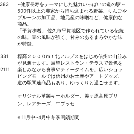
3383
~健康長寿をテーマにした魅力いっぱいの道の駅～
500件以上の農家から持ち込まれる野菜、りんごや
プルーンの加工品、地元産の味噌など、健康的な
商品。
「平賀味噌」 佐久市平賀地区で作られている伝統
の味。豆の風味が強く、甘みのあるまろやかな味
が特徴。
2331
標高２０００m！北アルプスをはじめ信州の山並み
が見渡せます。展望レストラン・テラスで景色を
2111
楽しみながら食事やティータイムを。広いショッ
ピングモールでは信州のお土産やアートグッズ、
道の駅関連商品もあり、ゆっくりと過ごせます。
オリジナル革製キーホルダー、美ヶ原高原プリ
ン、レアチーズ、牛ブッセ
※ 11月中~4月中冬季閉鎖期間