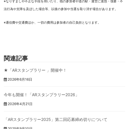
※なりすましや不正な手段を用いたり、他の参加者や道の駅・運営に迷惑・強要・不
法行為や支障を及ぼした場合等、以後の参加や当選を取り消す場合があります。
※通信費や交通費ほか、一切の費用は参加者の自己負担となります。
※信州道の駅交流会 会員の駅は、メニュー右上よりログ
インしてください。
関連記事
★「ARスタンプラリー 」開催中！
2026年6月16日
今年も開催！「ARスタンプラリー2026」
2026年4月21日
「ARスタンプラリー2025」第二回応募締め切りについて
2025年9月10日