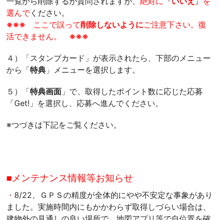
一覧から削除するか質問されますが、
絶対に
『
いいえ
』
を
選んで
ください。
※※※
ここで誤って
削除しないように
ご注意下さい。復
活できません。
※※※
４）「スタンプカード」が表示されたら、下部のメニュー
から「
特典
」メニューを選択します。
５）「
特典画面
」で、
取得したポイント数に応じた応募
「Get!」を選択し、応募へ進んでください。
※つづきは下記をご覧ください。
■メンテナンス情報等お知らせ
・
8/22、ＧＰＳの精度が全体的にやや不安定な事象があり
ました。実施時間内にもかかわらず取得しづらい場合は、
建物外の見通しの良い場所で、地図アプリ等で自位置を確