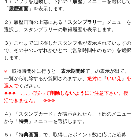
１）アプリを起動し、下部の「
履歴
」
メニューを選択して
「
履歴画面
」を表示します。
２）履歴画面の上部にある「
スタンプラリー
」メニューを
選択し、
スタンプラリーの取得履歴を表示します。
３）
これまでに取得したスタンプ名が表示されていますの
で、その中のい
ずれかひとつ（営業時間中のもの）を選択
します。
※
取得時間外に行うと「
表示期間終了
」
の表示が出て、
一覧から削除するか質問されますが、
絶対に
『
いいえ
』
を
選んで
ください。
※※※
ここで誤って
削除しないように
ご注意下さい。復
活できません。
※※※
４）「スタンプカード」が表示されたら、下部のメニュー
から「
特典
」メニューを選択します。
５）「
特典画面
」で、
取得したポイント数に応じた応募