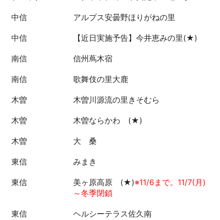
中信
アルプス安曇野ほりがねの里
中信
【近日実施予告】今井恵みの里(★)
南信
信州蔦木宿
南信
歌舞伎の里大鹿
木曽
木曽川源流の里きそむら
木曽
木曽ならかわ (★)
木曽
大 桑
東信
みまき
東信
美ヶ原高原 (★)
※11/6まで。11/7(月)
～冬季閉鎖
東信
ヘルシーテラス佐久南