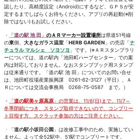
認したり、高精度設定（Android)にするなど、ＧＰＳが安
定するまでしばらくお待ちください。アプリの再起動(※削
除ではない)もお試しください。
・
「
道の駅 池 田
」
のＡＲマーカー設置場所
は県道51号線
の
東
側、
大きなガラス温室
「
HERB GARDEN
」の売店「
ナ
チュラル マルシェ ソヨソヨ
」です。(※ＡＲスタンプラリ
ーについては、道の駅内「池田町ハーブセンター」での案
内は対応しておりません。なおスタンプブック用スタンプ
は従来通りです。「道の駅 池 田」についてのお問い合せ
は、池田町役場産業振興課 0261-62-3127（平日）、Ａ
Ｒについては交流会事務局 0268-75-0587 まで。）
・
「
道の駅美ヶ原高原
」の営業は、11/6(日)まで。11/7～
冬季閉鎖につき、スタンプ取得できないので、コンプリー
ト目指す方、スクラッチ参加の方はご注意ください。
・
「
道の駅小坂田公園
」は改修工事中のため、実施してい
ません。よって全52駅中、51駅でコンプリートです。